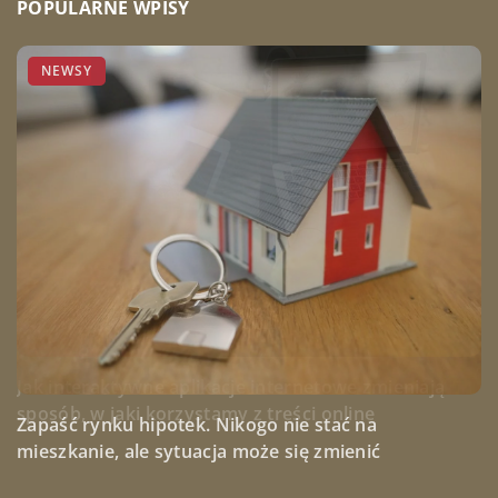
POPULARNE WPISY
BIZNES
INNE
NEWSY
Najważniejsze cechy profesjonalnego kuriera: Jak
znaleźć odpowiedniego partnera logistycznego?
Jak interaktywne aplikacje internetowe zmieniają
sposób, w jaki korzystamy z treści online
Zapaść rynku hipotek. Nikogo nie stać na
mieszkanie, ale sytuacja może się zmienić