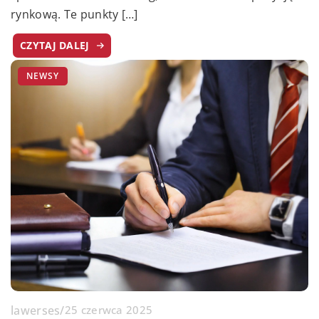
rynkową. Te punkty […]
CZYTAJ DALEJ
NEWSY
lawerses
/
25 czerwca 2025