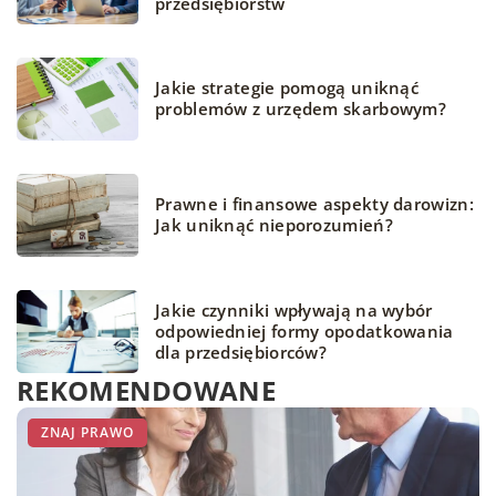
przedsiębiorstw
Jakie strategie pomogą uniknąć
problemów z urzędem skarbowym?
Prawne i finansowe aspekty darowizn:
Jak uniknąć nieporozumień?
Jakie czynniki wpływają na wybór
odpowiedniej formy opodatkowania
dla przedsiębiorców?
REKOMENDOWANE
BIZNES
BIZNES
ZNAJ PRAWO