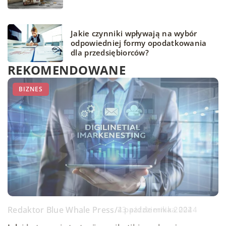
Jakie czynniki wpływają na wybór
odpowiedniej formy opodatkowania
dla przedsiębiorców?
REKOMENDOWANE
BIZNES
BIZNES
BIZNES
Redaktor Blue Whale Press
Redaktor Blue Whale Press
/
/
23 października 2024
4 października 2024