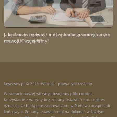
Jak przygotować się do kontroli podatkowej?
Jakie korzyści płyną z indywidualnego podejścia do
Jak pełna księgowość może pomóc w strategicznym
obsługi księgowej?
rozwoju Twojej firmy?
lawerses.pl © 2023. Wszelkie prawa zastrzeżone.
W ramach naszej witryny stosujemy pliki cookies.
Korzystanie z witryny bez zmiany ustawień dot. cookies
oznacza, że będą one zamieszczane w Państwa urządzeniu
końcowym. Zmiany ustawień można dokonać w każdym