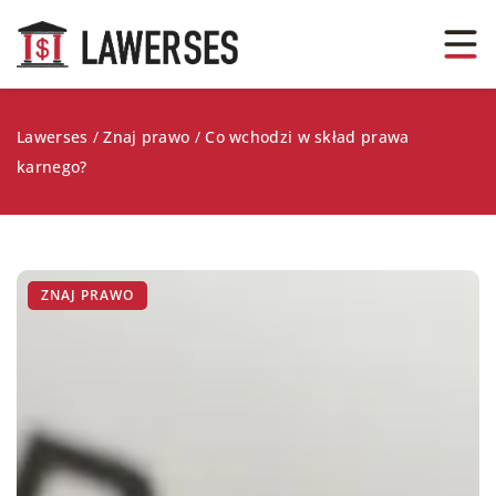
Lawerses
/
Znaj prawo
/
Co wchodzi w skład prawa
karnego?
ZNAJ PRAWO