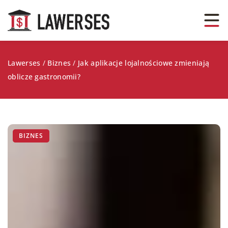
Lawerses
/
Biznes
/
Jak aplikacje lojalnościowe zmieniają
oblicze gastronomii?
BIZNES