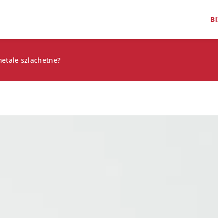
B
etale szlachetne?