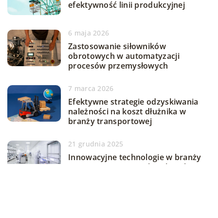
efektywność linii produkcyjnej
6 maja 2026
Zastosowanie siłowników
obrotowych w automatyzacji
procesów przemysłowych
7 marca 2026
Efektywne strategie odzyskiwania
należności na koszt dłużnika w
branży transportowej
21 grudnia 2025
Innowacyjne technologie w branży
maszyn sprzątających i ich wpływ na
efektywność czyszczenia
DODAJ KOMENTARZ