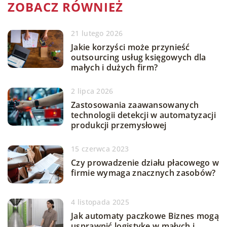
ZOBACZ RÓWNIEŻ
21 lutego 2026
Jakie korzyści może przynieść
outsourcing usług księgowych dla
małych i dużych firm?
2 lipca 2026
Zastosowania zaawansowanych
technologii detekcji w automatyzacji
produkcji przemysłowej
15 czerwca 2023
Czy prowadzenie działu płacowego w
firmie wymaga znacznych zasobów?
4 listopada 2025
Jak automaty paczkowe Biznes mogą
usprawnić logistykę w małych i