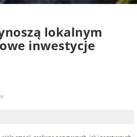
zynoszą lokalnym
owe inwestycje
is