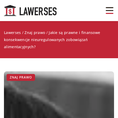
Lawerses
/
Znaj prawo
/
Jakie są prawne i finansowe
konsekwencje nieuregulowanych zobowiązań
alimentacyjnych?
ZNAJ PRAWO