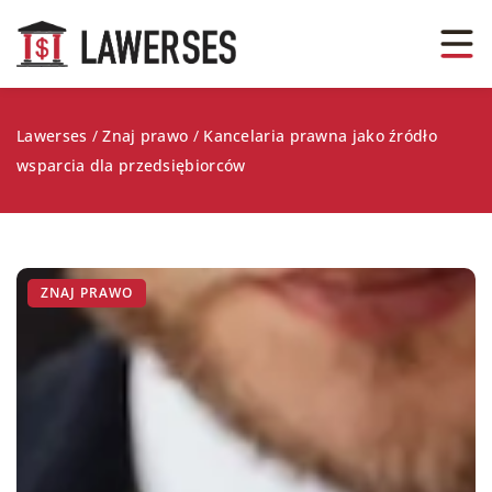
Lawerses
/
Znaj prawo
/
Kancelaria prawna jako źródło
wsparcia dla przedsiębiorców
ZNAJ PRAWO