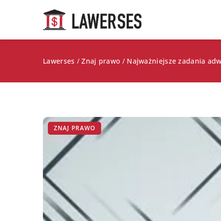
Lawerses
/
Znaj prawo
/
Najważniejsze zadania ad
ZNAJ PRAWO