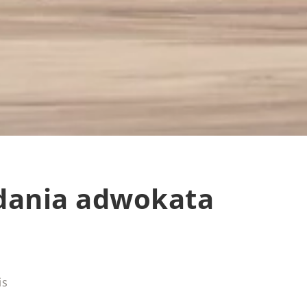
dania adwokata
is