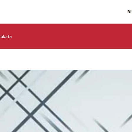
B
wokata